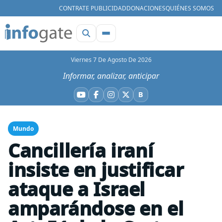
CONTRATE PUBLICIDAD
DONACIONES
QUIÉNES SOMOS
Viernes 7 De Agosto De 2026
Informar, analizar, anticipar
B
YouTube
Facebook
Instagram
X
Bluesky
Mundo
Cancillería iraní
insiste en justificar
ataque a Israel
amparándose en el