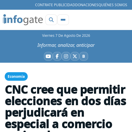
CONTRATE PUBLICIDAD
DONACIONES
QUIÉNES SOMOS
Viernes 7 De Agosto De 2026
Informar, analizar, anticipar
B
YouTube
Facebook
Instagram
X
Bluesky
Economía
CNC cree que permitir
elecciones en dos días
perjudicará en
especial a comercio