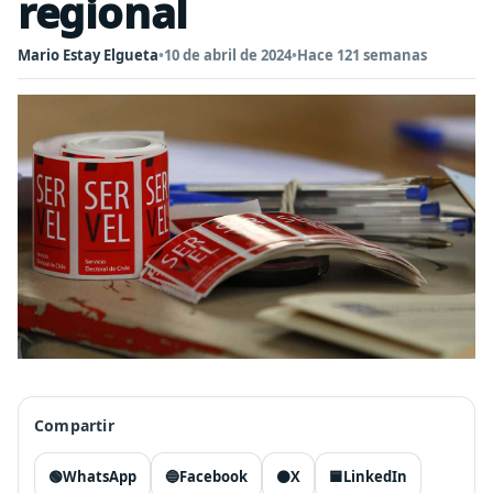
regional
Mario Estay Elgueta
•
10 de abril de 2024
•
Hace 121 semanas
Compartir
🟢
WhatsApp
🔵
Facebook
⚫
X
🟦
LinkedIn