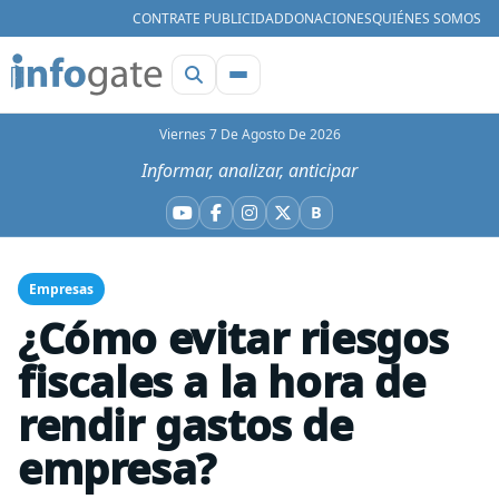
CONTRATE PUBLICIDAD
DONACIONES
QUIÉNES SOMOS
Viernes 7 De Agosto De 2026
Informar, analizar, anticipar
B
YouTube
Facebook
Instagram
X
Bluesky
Empresas
¿Cómo evitar riesgos
fiscales a la hora de
rendir gastos de
empresa?