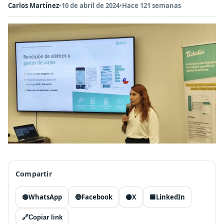
Carlos Martínez
•
10 de abril de 2024
•
Hace 121 semanas
Compartir
🟢
WhatsApp
🔵
Facebook
⚫
X
🟦
LinkedIn
🔗
Copiar link