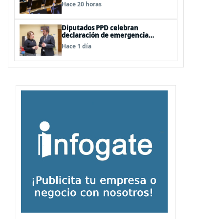
vetos a la Megarreforma
Hace 20 horas
Diputados PPD celebran
declaración de emergencia
agrícola a La Araucanía y piden
Hace 1 día
agilizar ayudas económicas a
familias