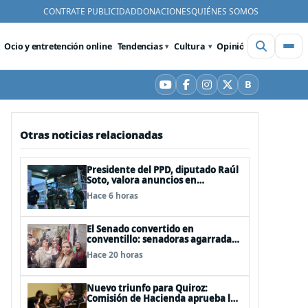
CONTRATE PUBLICIDAD
DONACIONES
QUIÉNES SOMOS
Ocio y entretención online
Tendencias
Cultura
Opinión
Videos
De
B
YouTube
Facebook
Instagram
X
Bluesky
Otras noticias relacionadas
Presidente del PPD, diputado Raúl
Soto, valora anuncios en
seguridad pero advierte ausencia
Hace 6 horas
clave: alzamiento del secreto
bancario
El Senado convertido en
conventillo: senadoras agarradas
de las mechas
Hace 20 horas
Nuevo triunfo para Quiroz:
Comisión de Hacienda aprueba los