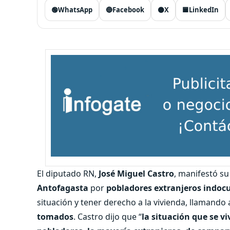
🟢
WhatsApp
🔵
Facebook
⚫
X
🟦
LinkedIn
El diputado RN,
José Miguel Castro
, manifestó su
Antofagasta
por
pobladores extranjeros indo
situación y tener derecho a la vivienda, llamando 
tomados
. Castro dijo que “
la situación que se 