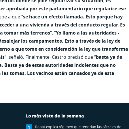
entos donde se pide regularizar su situación, es
ser aprobada por este parlamentario que regularice ese
ebe a que “
se hace un efecto llamada. Esto porque hay
cceder a una vivienda a través del conducto regular. Es
a a tomar más terrenos
”. “
Yo llamo a las autoridades -
 desalojar los campamentos. Esto a través de la ley de
erno a que tome en consideración la ley que transforma
ís
”, señaló. Finalmente, Castro precisó que “
basta ya de
ra. Basta ya de estas autoridades indolentes que no
n las tomas. Los vecinos están cansados ya de esta
Lo más visto de la semana
Rabat explica régimen que tendrían las cárceles de
1