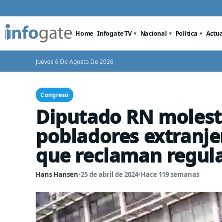
Home
Infogate TV
Nacional
Política
Actu
Jueves 6 De Agosto De 2026
Congreso
Diputado RN molest
pobladores extranj
que reclaman regula
Hans Hansen
•
25 de abril de 2024
•
Hace 119 semanas