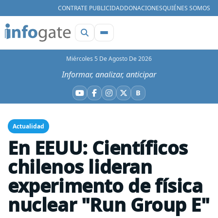
CONTRATE PUBLICIDAD
DONACIONES
QUIÉNES SOMOS
Miércoles 5 De Agosto De 2026
Informar, analizar, anticipar
B
YouTube
Facebook
Instagram
X
Bluesky
Actualidad
En EEUU: Científicos
chilenos lideran
experimento de física
nuclear "Run Group E"