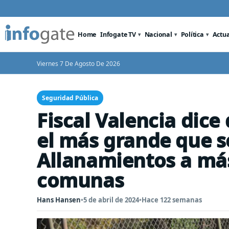
Home
Infogate TV
Nacional
Política
Actu
Viernes 7 De Agosto De 2026
Seguridad Pública
Fiscal Valencia dic
el más grande que s
Allanamientos a más
comunas
Hans Hansen
•
5 de abril de 2024
•
Hace 122 semanas