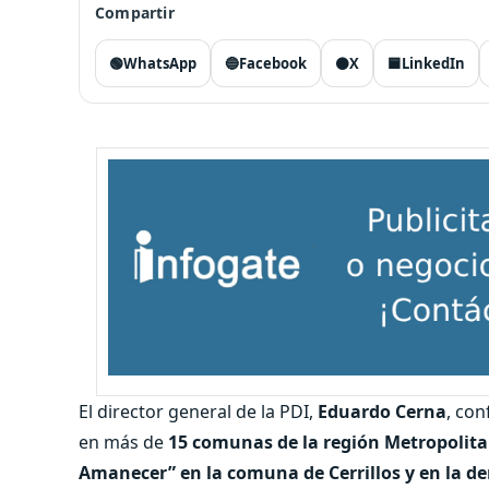
Compartir
🟢
WhatsApp
🔵
Facebook
⚫
X
🟦
LinkedIn
El director general de la PDI,
Eduardo Cerna
, con
en más de
15 comunas de la región Metropolit
Amanecer” en la comuna de Cerrillos y en la d