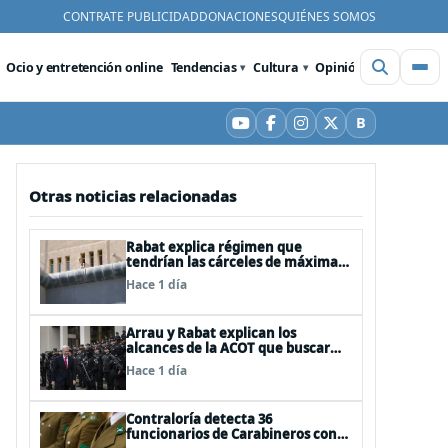
CONTRATE PUBLICIDAD
DONACIONES
QUIÉNES SOMOS
Ocio y entretención online
Tendencias
Cultura
Opinión
Videos
De
B
YouTube
Facebook
Instagram
X
Bluesky
Otras noticias relacionadas
Rabat explica régimen que
tendrían las cárceles de máxima
seguridad
Hace 1 día
Arrau y Rabat explican los
alcances de la ACOT que buscar
reforzar la seguridad
Hace 1 día
Contraloría detecta 36
funcionarios de Carabineros con