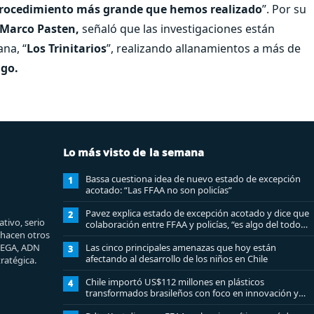
l procedimiento más grande que hemos realizado
”. Por su
Marco Pasten,
señaló que las investigaciones están
na, “
Los Trinitarios
”, realizando allanamientos a más de
ago.
Lo más visto de la semana
Bassa cuestiona idea de nuevo estado de excepción
1
acotado: “Las FFAA no son policías”
Pavez explica estado de excepción acotado y dice que
2
tivo, serio
colaboración entre FFAA y policías, “es algo del todo
e hacen otros
pertinente analizar”
MEGA, ADN
Las cinco principales amenazas que hoy están
3
afectando al desarrollo de los niños en Chile
ratégica.
Chile importó US$112 millones en plásticos
4
transformados brasileños con foco en innovación y
sostenibilidad