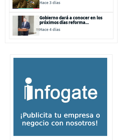
dos contratos para las mismas
Hace 3 días
funciones
Gobierno dará a conocer en los
próximos días reforma
constitucional enfocada a la
Hace 4 días
seguridad