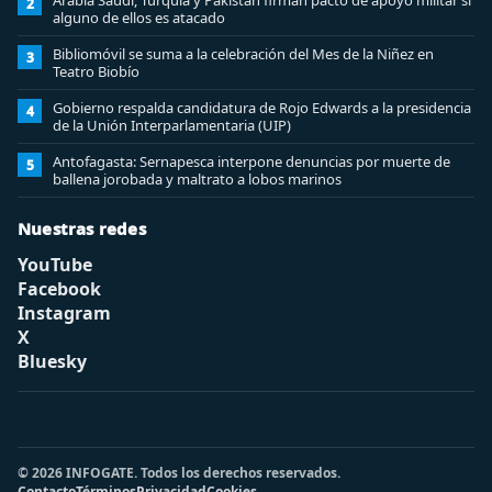
Arabia Saudí, Turquía y Pakistán firman pacto de apoyo militar si
2
alguno de ellos es atacado
Bibliomóvil se suma a la celebración del Mes de la Niñez en
3
Teatro Biobío
Gobierno respalda candidatura de Rojo Edwards a la presidencia
4
de la Unión Interparlamentaria (UIP)
Antofagasta: Sernapesca interpone denuncias por muerte de
5
ballena jorobada y maltrato a lobos marinos
Nuestras redes
YouTube
Facebook
Instagram
X
Bluesky
© 2026 INFOGATE. Todos los derechos reservados.
Contacto
Términos
Privacidad
Cookies