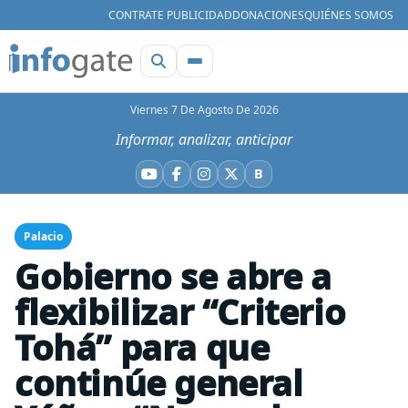
CONTRATE PUBLICIDAD
DONACIONES
QUIÉNES SOMOS
Viernes 7 De Agosto De 2026
Informar, analizar, anticipar
B
YouTube
Facebook
Instagram
X
Bluesky
Palacio
Gobierno se abre a
flexibilizar “Criterio
Tohá” para que
continúe general