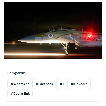
Compartir
🟢
WhatsApp
🔵
Facebook
⚫
X
🟦
LinkedIn
🔗
Copiar link