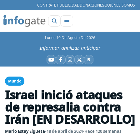
CONTRATE PUBLICIDAD
DONACIONES
QUIÉNES SOMOS
Lunes 10 De Agosto De 2026
Informar, analizar, anticipar
B
YouTube
Facebook
Instagram
X
Bluesky
Mundo
Israel inició ataques
de represalia contra
Irán [EN DESARROLLO]
Mario Estay Elgueta
•
18 de abril de 2024
•
Hace 120 semanas