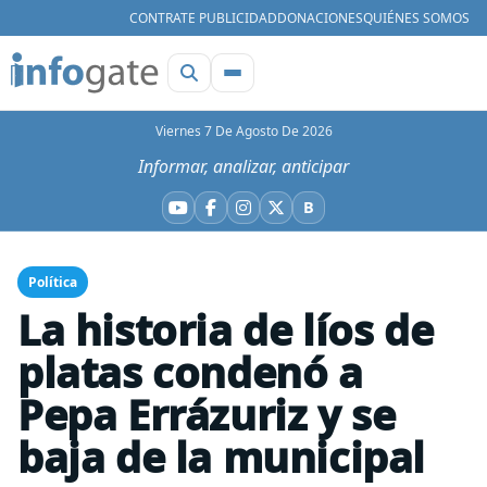
CONTRATE PUBLICIDAD
DONACIONES
QUIÉNES SOMOS
Viernes 7 De Agosto De 2026
Informar, analizar, anticipar
B
YouTube
Facebook
Instagram
X
Bluesky
Política
La historia de líos de
platas condenó a
Pepa Errázuriz y se
baja de la municipal