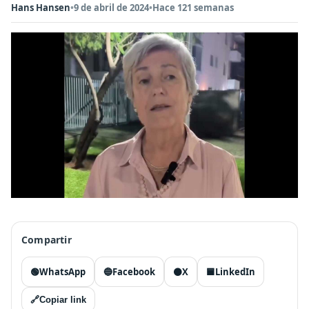
Hans Hansen
•
9 de abril de 2024
•
Hace 121 semanas
Compartir
🟢
WhatsApp
🔵
Facebook
⚫
X
🟦
LinkedIn
🔗
Copiar link