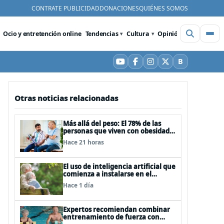
CONTRATE PUBLICIDAD
DONACIONES
QUIÉNES SOMOS
Ocio y entretención online
Tendencias
Cultura
Opinión
Videos
De
B
YouTube
Facebook
Instagram
X
Bluesky
Otras noticias relacionadas
Más allá del peso: El 78% de las
personas que viven con obesidad
sufre estrés postraumático debido
Hace 21 horas
al estigma
El uso de inteligencia artificial que
comienza a instalarse en el
cuidado de personas mayores
Hace 1 día
Expertos recomiendan combinar
entrenamiento de fuerza con