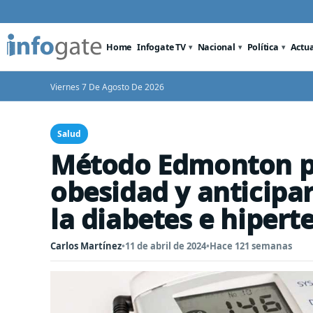
Home
Infogate TV
Nacional
Política
Actu
Viernes 7 De Agosto De 2026
Salud
Método Edmonton pe
obesidad y anticipa
la diabetes e hipert
Carlos Martínez
•
11 de abril de 2024
•
Hace 121 semanas