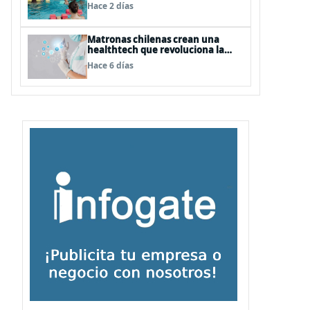
natación para fortalecer la salud
Hace 2 días
Matronas chilenas crean una
healthtech que revoluciona la
formación clínica con simuladores
Hace 6 días
inteligentes