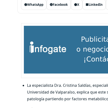
🟢
WhatsApp
🔵
Facebook
⚫
X
🟦
LinkedIn
La especialista Dra. Cristina Saldías, especi
Universidad de Valparaíso, explica que este s
patología partiendo por factores metabólico