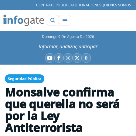
CONTRATE PUBLICIDAD
DONACIONES
QUIÉNES SOMOS
Domingo 9 De Agosto De 2026
Informar, analizar, anticipar
B
YouTube
Facebook
Instagram
X
Bluesky
Seguridad Pública
Monsalve confirma
que querella no será
por la Ley
Antiterrorista