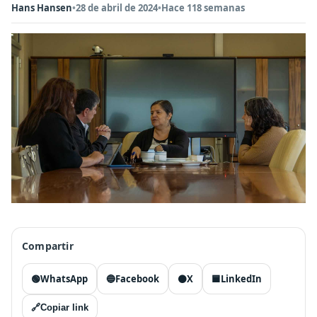
Hans Hansen
•
28 de abril de 2024
•
Hace 118 semanas
Compartir
🟢
WhatsApp
🔵
Facebook
⚫
X
🟦
LinkedIn
🔗
Copiar link