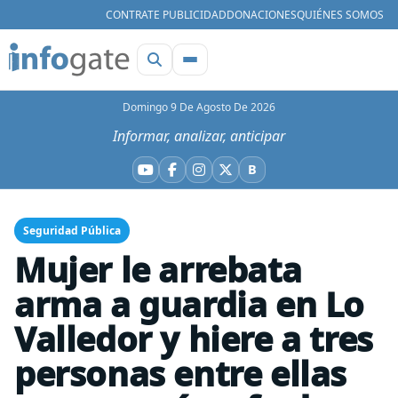
CONTRATE PUBLICIDAD
DONACIONES
QUIÉNES SOMOS
Domingo 9 De Agosto De 2026
Informar, analizar, anticipar
B
YouTube
Facebook
Instagram
X
Bluesky
Seguridad Pública
Mujer le arrebata
arma a guardia en Lo
Valledor y hiere a tres
personas entre ellas