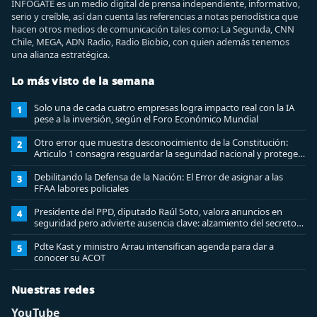
INFOGATE es un medio digital de prensa independiente, informativo,
serio y creíble, así dan cuenta las referencias a notas periodística que
hacen otros medios de comunicación tales como: La Segunda, CNN
Chile, MEGA, ADN Radio, Radio Biobio, con quien además tenemos
una alianza estratégica.
Lo más visto de la semana
Solo una de cada cuatro empresas logra impacto real con la IA
1
pese a la inversión, según el Foro Económico Mundial
Otro error que muestra desconocimiento de la Constitución:
2
Articulo 1 consagra resguardar la seguridad nacional y proteger
a los ciudadanos
Debilitando la Defensa de la Nación: El Error de asignar a las
3
FFAA labores policiales
Presidente del PPD, diputado Raúl Soto, valora anuncios en
4
seguridad pero advierte ausencia clave: alzamiento del secreto
bancario
Pdte Kast y ministro Arrau intensifican agenda para dar a
5
conocer su ACOT
Nuestras redes
YouTube