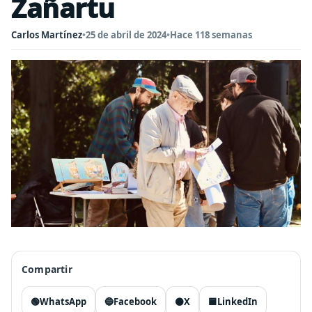
Zañartu
Carlos Martínez
•
25 de abril de 2024
•
Hace 118 semanas
Compartir
🟢
WhatsApp
🔵
Facebook
⚫
X
🟦
LinkedIn