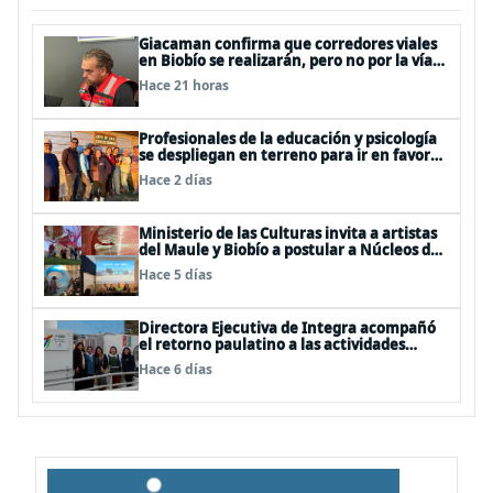
Giacaman confirma que corredores viales
en Biobío se realizarán, pero no por la vía
de la concesión
Hace 21 horas
Profesionales de la educación y psicología
se despliegan en terreno para ir en favor
de niños afectados por la emergencia
Hace 2 días
Ministerio de las Culturas invita a artistas
del Maule y Biobío a postular a Núcleos de
Creación 2026
Hace 5 días
Directora Ejecutiva de Integra acompañó
el retorno paulatino a las actividades
educativas post temporal
Hace 6 días