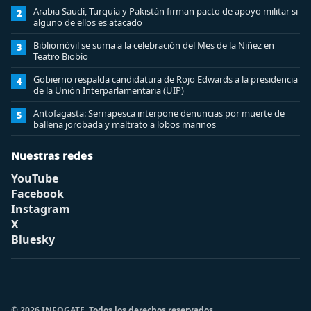
Arabia Saudí, Turquía y Pakistán firman pacto de apoyo militar si
2
alguno de ellos es atacado
Bibliomóvil se suma a la celebración del Mes de la Niñez en
3
Teatro Biobío
Gobierno respalda candidatura de Rojo Edwards a la presidencia
4
de la Unión Interparlamentaria (UIP)
Antofagasta: Sernapesca interpone denuncias por muerte de
5
ballena jorobada y maltrato a lobos marinos
Nuestras redes
YouTube
Facebook
Instagram
X
Bluesky
© 2026 INFOGATE. Todos los derechos reservados.