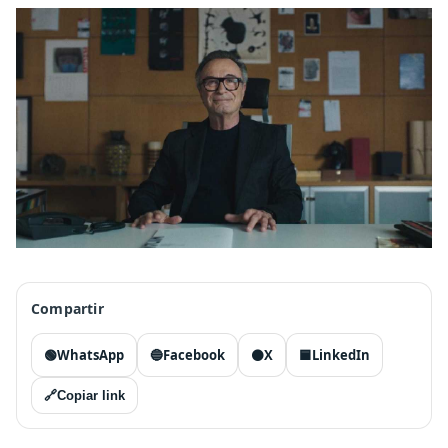
Compartir
🟢
WhatsApp
🔵
Facebook
⚫
X
🟦
LinkedIn
🔗
Copiar link