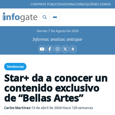
CONTRATE PUBLICIDAD
DONACIONES
QUIÉNES SOMOS
Viernes 7 De Agosto De 2026
Informar, analizar, anticipar
B
YouTube
Facebook
Instagram
X
Bluesky
Tendencias
Star+ da a conocer un
contenido exclusivo
de “Bellas Artes”
Carlos Martínez
•
13 de abril de 2024
•
Hace 120 semanas