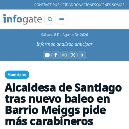
CONTRATE PUBLICIDAD
DONACIONES
QUIÉNES SOMOS
Sábado 8 De Agosto De 2026
Informar, analizar, anticipar
B
YouTube
Facebook
Instagram
X
Bluesky
Municipios
Alcaldesa de Santiago
tras nuevo baleo en
Barrio Meiggs pide
más carabineros