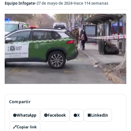
Equipo Infogate
•
27 de mayo de 2024
•
Hace 114 semanas
Compartir
🟢
WhatsApp
🔵
Facebook
⚫
X
🟦
LinkedIn
🔗
Copiar link