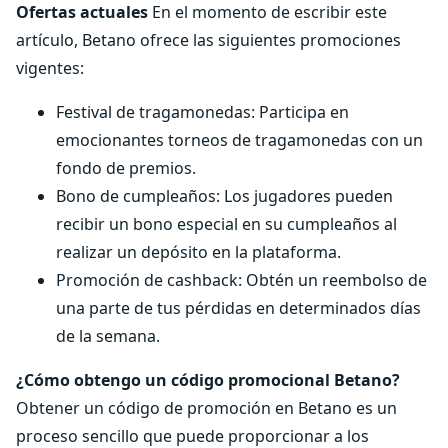
Ofertas actuales
En el momento de escribir este
artículo, Betano ofrece las siguientes promociones
vigentes:
Festival de tragamonedas: Participa en
emocionantes torneos de tragamonedas con un
fondo de premios.
Bono de cumpleaños: Los jugadores pueden
recibir un bono especial en su cumpleaños al
realizar un depósito en la plataforma.
Promoción de cashback: Obtén un reembolso de
una parte de tus pérdidas en determinados días
de la semana.
¿Cómo obtengo un código promocional Betano?
Obtener un código de promoción en Betano es un
proceso sencillo que puede proporcionar a los