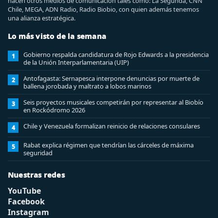
hacen otros medios de comunicación tales como: La Segunda, CNN
Chile, MEGA, ADN Radio, Radio Biobio, con quien además tenemos
una alianza estratégica.
Lo más visto de la semana
Gobierno respalda candidatura de Rojo Edwards a la presidencia
1
de la Unión Interparlamentaria (UIP)
Antofagasta: Sernapesca interpone denuncias por muerte de
2
ballena jorobada y maltrato a lobos marinos
Seis proyectos musicales competirán por representar al Biobío
3
en Rockódromo 2026
Chile y Venezuela formalizan reinicio de relaciones consulares
4
Rabat explica régimen que tendrían las cárceles de máxima
5
seguridad
Nuestras redes
YouTube
Facebook
Instagram