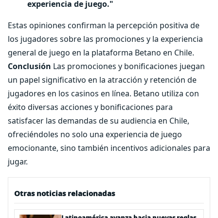
experiencia de juego."
Estas opiniones confirman la percepción positiva de
los jugadores sobre las promociones y la experiencia
general de juego en la plataforma Betano en Chile.
Conclusión
Las promociones y bonificaciones juegan
un papel significativo en la atracción y retención de
jugadores en los casinos en línea. Betano utiliza con
éxito diversas acciones y bonificaciones para
satisfacer las demandas de su audiencia en Chile,
ofreciéndoles no solo una experiencia de juego
emocionante, sino también incentivos adicionales para
jugar.
Otras noticias relacionadas