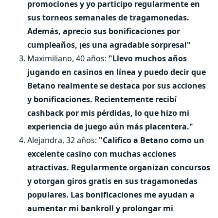
promociones y yo participo regularmente en
sus torneos semanales de tragamonedas.
Además, aprecio sus bonificaciones por
cumpleaños, ¡es una agradable sorpresa!"
Maximiliano, 40 años:
"Llevo muchos años
jugando en casinos en línea y puedo decir que
Betano realmente se destaca por sus acciones
y bonificaciones. Recientemente recibí
cashback por mis pérdidas, lo que hizo mi
experiencia de juego aún más placentera."
Alejandra, 32 años:
"Califico a Betano como un
excelente casino con muchas acciones
atractivas. Regularmente organizan concursos
y otorgan giros gratis en sus tragamonedas
populares. Las bonificaciones me ayudan a
aumentar mi bankroll y prolongar mi