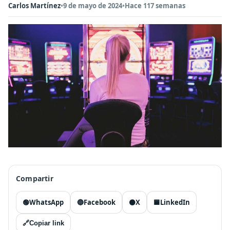
Carlos Martínez
•
9 de mayo de 2024
•
Hace 117 semanas
Compartir
🟢
WhatsApp
🔵
Facebook
⚫
X
🟦
LinkedIn
🔗
Copiar link