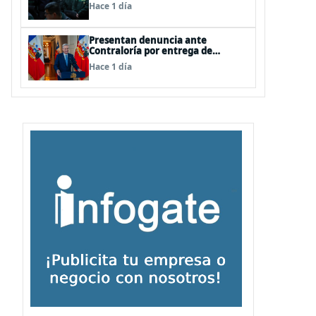
del secreto bancario, porque ya
Hace 1 día
existe
Presentan denuncia ante
Contraloría por entrega de
información falsa del Pdte Kast en
Hace 1 día
cadena nacional