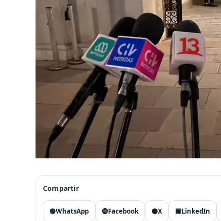
Compartir
🟢
WhatsApp
🔵
Facebook
⚫
X
🟦
LinkedIn