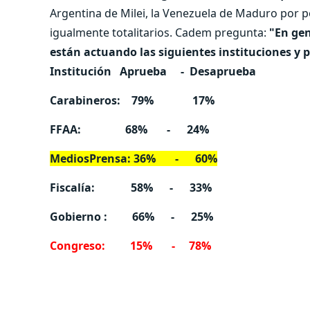
Argentina de Milei, la Venezuela de Maduro por
igualmente totalitarios. Cadem pregunta:
"En gen
están actuando las siguientes instituciones y p
Institución
Aprueba
-
Desaprueba
Carabineros:
79%
17%
FFAA:
68%
-
24%
MediosPrensa: 36%
-
60%
Fiscalía:
58%
-
33%
Gobierno :
66%
-
25%
Congreso:
15%
-
78%