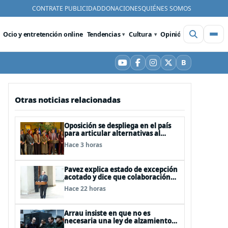
CONTRATE PUBLICIDAD
DONACIONES
QUIÉNES SOMOS
Ocio y entretención online
Tendencias
Cultura
Opinión
Videos
De
B
YouTube
Facebook
Instagram
X
Bluesky
Otras noticias relacionadas
Oposición se despliega en el país
para articular alternativas al
Gobierno
Hace 3 horas
Pavez explica estado de excepción
acotado y dice que colaboración
entre FFAA y policías, “es algo del
Hace 22 horas
todo pertinente analizar”
Arrau insiste en que no es
necesaria una ley de alzamiento