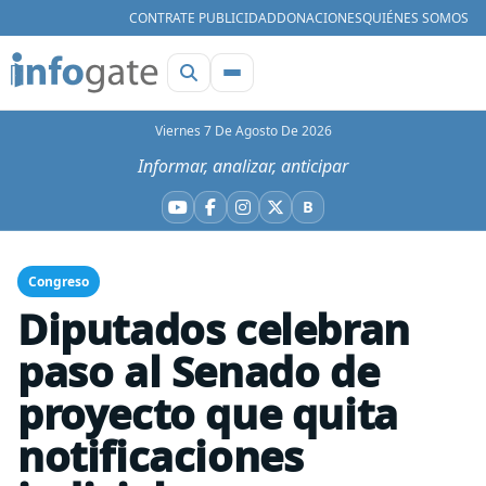
CONTRATE PUBLICIDAD
DONACIONES
QUIÉNES SOMOS
Viernes 7 De Agosto De 2026
Informar, analizar, anticipar
B
YouTube
Facebook
Instagram
X
Bluesky
Congreso
Diputados celebran
paso al Senado de
proyecto que quita
notificaciones