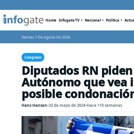
Home
Infogate TV
Nacional
Política
Actu
Viernes 7 De Agosto De 2026
Congreso
Diputados RN piden 
Autónomo que vea i
posible condonación
Hans Hansen
•
23 de mayo de 2024
•
Hace 115 semanas