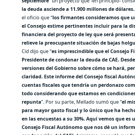
septiembre
” un proyecto que -en principio- cons
la deuda asciende a 11.900 millones de dólares
el oficio que “
los firmantes consideramos que un
el Consejo estime pertinentes incluir para la di
financiera del proyecto de ley que será presen
relieve la preocupante situación de bajas holgur
Cid dijo que “
es imprescindible que el Consejo 
Presidente de condonar la deuda de CAE. Desd
versiones del Gobierno sobre cómo se hará, per
claridad. Este informe del Consejo fiscal Autón
cuentas fiscales que tendría un perdonazo como
todo considerando que estamos en condiciones
repunta
”. Por su parte, Mellado sumó que “
el mi
para mayor gasto fiscal y lo único que ha hech
en las encuestas a su 30%. Aquí vemos que es u
Consejo Fiscal Autónomo que nos dé un informe 