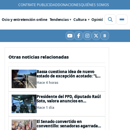
CONTRATE PUBLICIDAD
DONACIONES
QUIÉNES SOMOS
Ocio y entretención online
Tendencias
Cultura
Opinión
Videos
De
B
YouTube
Facebook
Instagram
X
Bluesky
Otras noticias relacionadas
Bassa cuestiona idea de nuevo
estado de excepción acotado: “Las
FFAA no son policías”
Hace 4 horas
Presidente del PPD, diputado Raúl
Soto, valora anuncios en
seguridad pero advierte ausencia
Hace 1 día
clave: alzamiento del secreto
bancario
El Senado convertido en
conventillo: senadoras agarradas