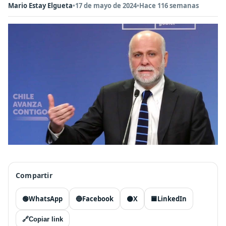
Mario Estay Elgueta
•
17 de mayo de 2024
•
Hace 116 semanas
Compartir
🟢
WhatsApp
🔵
Facebook
⚫
X
🟦
LinkedIn
🔗
Copiar link