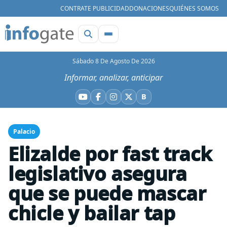
CONTRATE PUBLICIDAD
DONACIONES
QUIÉNES SOMOS
Sábado 8 De Agosto De 2026
Informar, analizar, anticipar
B
YouTube
Facebook
Instagram
X
Bluesky
Palacio
Elizalde por fast track
legislativo asegura
que se puede mascar
chicle y bailar tap