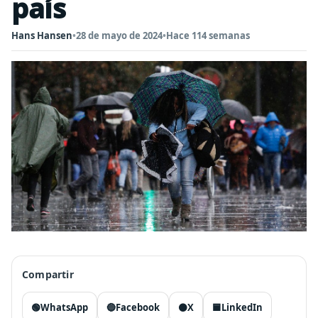
país
Hans Hansen
•
28 de mayo de 2024
•
Hace 114 semanas
Compartir
🟢
WhatsApp
🔵
Facebook
⚫
X
🟦
LinkedIn