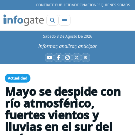
CONTRATE PUBLICIDAD
DONACIONES
QUIÉNES SOMOS
Sábado 8 De Agosto De 2026
Informar, analizar, anticipar
B
YouTube
Facebook
Instagram
X
Bluesky
Actualidad
Mayo se despide con
río atmosférico,
fuertes vientos y
lluvias en el sur del