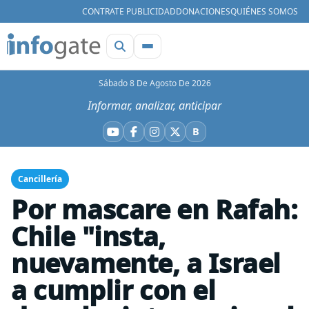
CONTRATE PUBLICIDAD
DONACIONES
QUIÉNES SOMOS
Sábado 8 De Agosto De 2026
Informar, analizar, anticipar
B
YouTube
Facebook
Instagram
X
Bluesky
Cancillería
Por mascare en Rafah:
Chile "insta,
nuevamente, a Israel
a cumplir con el