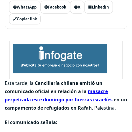
🟢
WhatsApp
🔵
Facebook
⚫
X
🟦
LinkedIn
🔗
Copiar link
Esta tarde, la
Cancillería chilena emitió un
comunicado oficial en relación a la
masacre
perpetrada este domingo por fuerzas israelíes
en un
campamento de refugiados en Rafah
, Palestina.
El comunicado señala: