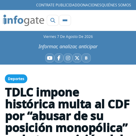
CONTRATE PUBLICIDAD
DONACIONES
QUIÉNES SOMOS
Viernes 7 De Agosto De 2026
Informar, analizar, anticipar
B
YouTube
Facebook
Instagram
X
Bluesky
Deportes
TDLC impone
histórica multa al CDF
por “abusar de su
posición monopólica”