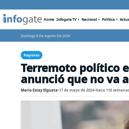
Home
Infogate TV
Nacional
Política
Actu
Domingo 9 De Agosto De 2026
Regiones
Terremoto político 
anunció que no va a 
Mario Estay Elgueta
•
17 de mayo de 2024
•
Hace 116 semana