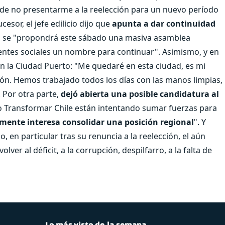
 de no presentarme a la reelección para un nuevo período
esor, el jefe edilicio dijo que
apunta a dar continuidad
al se "propondrá este sábado una masiva asamblea
gentes sociales un nombre para continuar". Asimismo, y en
en la Ciudad Puerto: "Me quedaré en esta ciudad, es mi
azón. Hemos trabajado todos los días con las manos limpias,
 Por otra parte,
dejó abierta una posible candidatura al
do Transformar Chile están intentando sumar fuerzas para
mente interesa consolidar una posición regional
". Y
, en particular tras su renuncia a la reelección, el aún
 volver al déficit, a la corrupción, despilfarro, a la falta de
Lo más visto de la semana