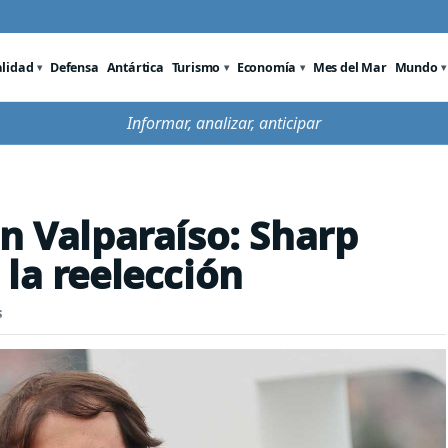
alidad
Defensa
Antártica
Turismo
Economía
Mes del Mar
Mundo
Informar, analizar, anticipar
en Valparaíso: Sharp
la reelección
s