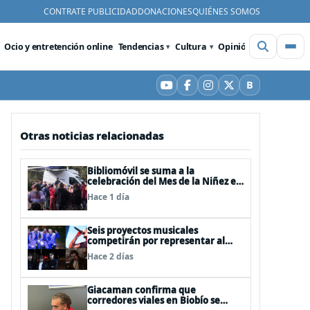
CONTRATE PUBLICIDAD
DONACIONES
QUIÉNES SOMOS
Ocio y entretención online
Tendencias
Cultura
Opinión
Videos
De
B
YouTube
Facebook
Instagram
X
Bluesky
Otras noticias relacionadas
Bibliomóvil se suma a la
celebración del Mes de la Niñez en
Teatro Biobío
Hace 1 día
Seis proyectos musicales
competirán por representar al
Biobío en Rockódromo 2026
Hace 2 días
Giacaman confirma que
corredores viales en Biobío se