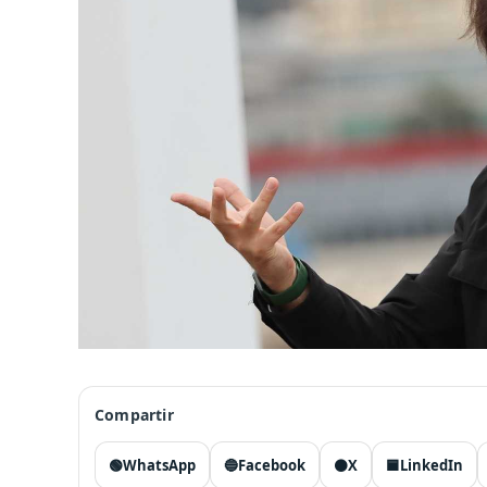
Compartir
🟢
WhatsApp
🔵
Facebook
⚫
X
🟦
LinkedIn