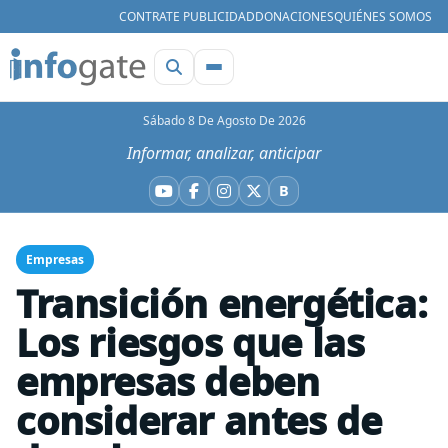
CONTRATE PUBLICIDAD
DONACIONES
QUIÉNES SOMOS
Sábado 8 De Agosto De 2026
Informar, analizar, anticipar
B
YouTube
Facebook
Instagram
X
Bluesky
Empresas
Transición energética:
Los riesgos que las
empresas deben
considerar antes de