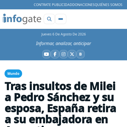
CONTRATE PUBLICIDAD
DONACIONES
QUIÉNES SOMOS
Jueves 6 De Agosto De 2026
Informar, analizar, anticipar
B
YouTube
Facebook
Instagram
X
Bluesky
Mundo
Tras insultos de Milei
a Pedro Sánchez y su
esposa, España retira
a su embajadora en