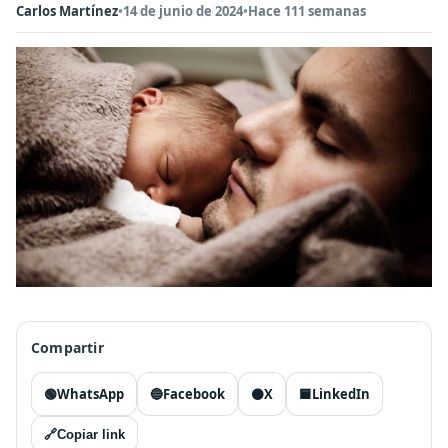
Carlos Martínez
•
14 de junio de 2024
•
Hace 111 semanas
Compartir
🟢
WhatsApp
🔵
Facebook
⚫
X
🟦
LinkedIn
🔗
Copiar link