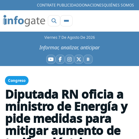
CONTRATE PUBLICIDAD
DONACIONES
QUIÉNES SOMOS
Viernes 7 De Agosto De 2026
Informar, analizar, anticipar
B
YouTube
Facebook
Instagram
X
Bluesky
Congreso
Diputada RN oficia a
ministro de Energía y
pide medidas para
mitigar aumento de