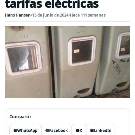
tarifas eléctricas
Hans Hansen
•
15 de junio de 2024
•
Hace 111 semanas
Compartir
🟢
WhatsApp
🔵
Facebook
⚫
X
🟦
LinkedIn