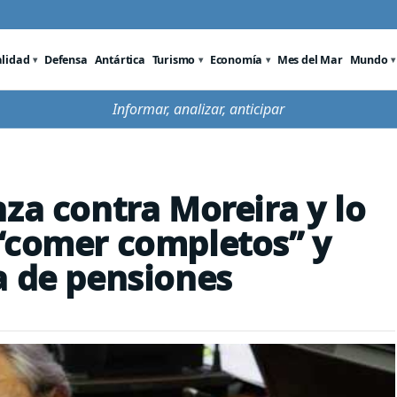
alidad
Defensa
Antártica
Turismo
Economía
Mes del Mar
Mundo
Informar, analizar, anticipar
za contra Moreira y lo
“comer completos” y
a de pensiones