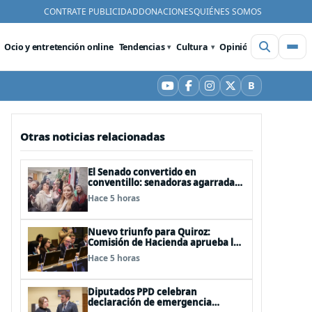
CONTRATE PUBLICIDAD
DONACIONES
QUIÉNES SOMOS
Ocio y entretención online
Tendencias
Cultura
Opinión
Videos
De
B
YouTube
Facebook
Instagram
X
Bluesky
Otras noticias relacionadas
El Senado convertido en
conventillo: senadoras agarradas
de las mechas
Hace 5 horas
Nuevo triunfo para Quiroz:
Comisión de Hacienda aprueba los
vetos a la Megarreforma
Hace 5 horas
Diputados PPD celebran
declaración de emergencia