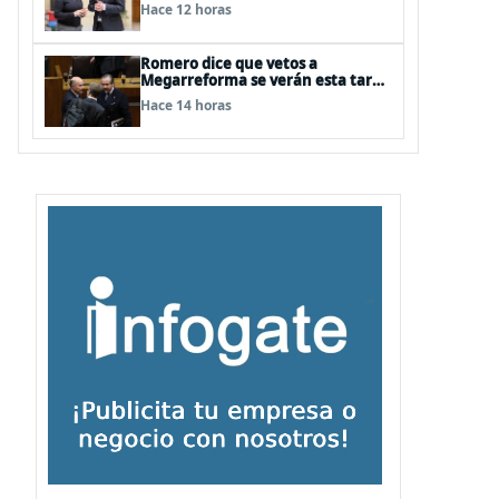
agrícola a La Araucanía y piden
Hace 12 horas
agilizar ayudas económicas a
familias
Romero dice que vetos a
Megarreforma se verán esta tarde
en la Comisión de Hacienda
Hace 14 horas