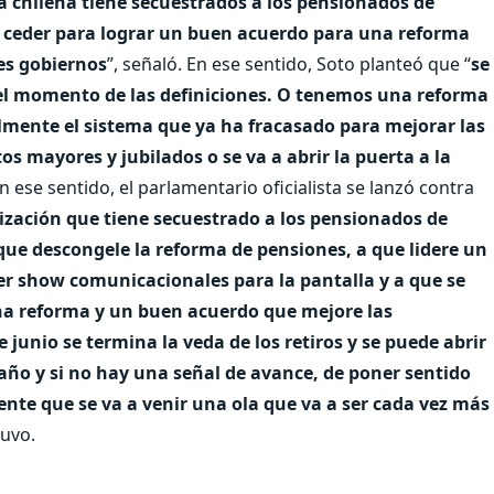
a chilena tiene secuestrados a los pensionados de
 ceder para lograr un buen acuerdo para una reforma
es gobiernos
”, señaló. En ese sentido, Soto planteó que “
se
ó el momento de las definiciones. O tenemos una reforma
mente el sistema que ya ha fracasado para mejorar las
os mayores y jubilados o se va a abrir la puerta a la
En ese sentido, el parlamentario oficialista se lanzó contra
anización que tiene secuestrado a los pensionados de
 que descongele la reforma de pensiones, a que lidere un
er show comunicacionales para la pantalla y a que se
na reforma y un buen acuerdo que mejore las
de junio se termina la veda de los retiros y se puede abrir
año y si no hay una señal de avance, de poner sentido
nte que se va a venir una ola que va a ser cada vez más
tuvo.