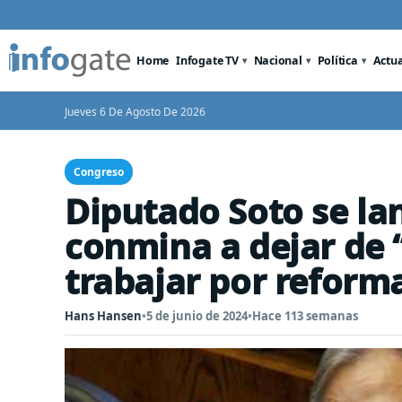
Home
Infogate TV
Nacional
Política
Actu
Jueves 6 De Agosto De 2026
Congreso
Diputado Soto se lan
conmina a dejar de 
trabajar por reform
Hans Hansen
•
5 de junio de 2024
•
Hace 113 semanas