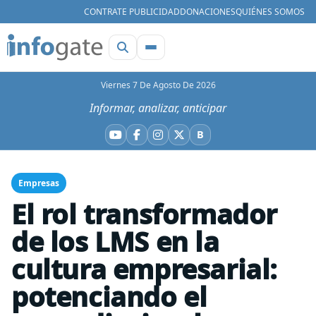
CONTRATE PUBLICIDAD
DONACIONES
QUIÉNES SOMOS
Viernes 7 De Agosto De 2026
Informar, analizar, anticipar
B
YouTube
Facebook
Instagram
X
Bluesky
Empresas
El rol transformador
de los LMS en la
cultura empresarial:
potenciando el