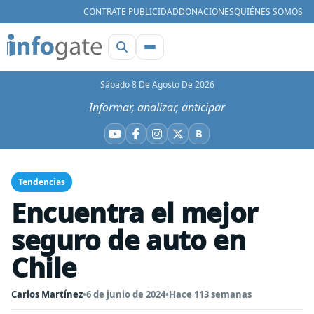
CONTRATE PUBLICIDAD
DONACIONES
QUIÉNES SOMOS
Sábado 8 De Agosto De 2026
Informar, analizar, anticipar
B
YouTube
Facebook
Instagram
X
Bluesky
Tendencias
Encuentra el mejor
seguro de auto en
Chile
Carlos Martínez
•
6 de junio de 2024
•
Hace 113 semanas