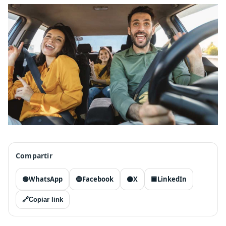
Compartir
🟢
WhatsApp
🔵
Facebook
⚫
X
🟦
LinkedIn
🔗
Copiar link