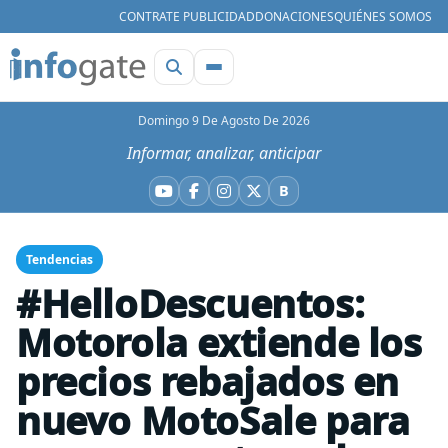
CONTRATE PUBLICIDAD
DONACIONES
QUIÉNES SOMOS
Domingo 9 De Agosto De 2026
Informar, analizar, anticipar
B
YouTube
Facebook
Instagram
X
Bluesky
Tendencias
#HelloDescuentos:
Motorola extiende los
precios rebajados en
nuevo MotoSale para