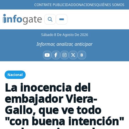
CONTRATE PUBLICIDAD
DONACIONES
QUIÉNES SOMOS
Sábado 8 De Agosto De 2026
Informar, analizar, anticipar
B
YouTube
Facebook
Instagram
X
Bluesky
Nacional
La inocencia del
embajador Viera-
Gallo, que ve todo
"con buena intención"