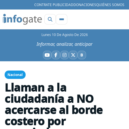
CONTRATE PUBLICIDAD
DONACIONES
QUIÉNES SOMOS
Lunes 10 De Agosto De 2026
Informar, analizar, anticipar
B
YouTube
Facebook
Instagram
X
Bluesky
Nacional
Llaman a la
ciudadanía a NO
acercarse al borde
costero por