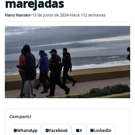
marejadas
Hans Hansen
•
13 de junio de 2024
•
Hace 112 semanas
Compartir
🟢
WhatsApp
🔵
Facebook
⚫
X
🟦
LinkedIn