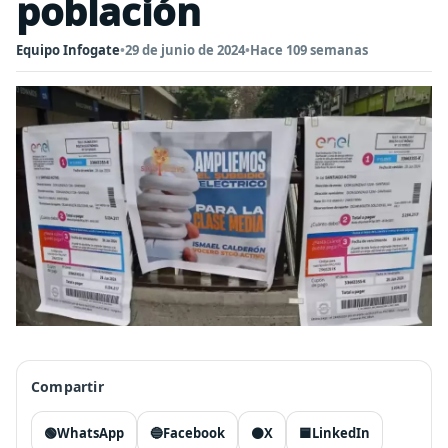
población
Equipo Infogate
•
29 de junio de 2024
•
Hace 109 semanas
Compartir
🟢
WhatsApp
🔵
Facebook
⚫
X
🟦
LinkedIn