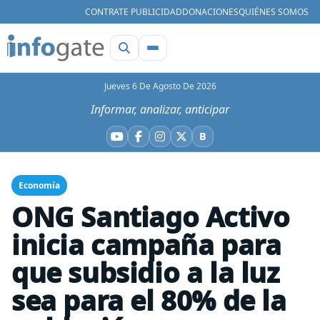
CONTRATE PUBLICIDAD
DONACIONES
QUIÉNES SOMOS
Jueves 6 De Agosto De 2026
Informar, analizar, anticipar
B
YouTube
Facebook
Instagram
X
Bluesky
Economía
ONG Santiago Activo
inicia campaña para
que subsidio a la luz
sea para el 80% de la