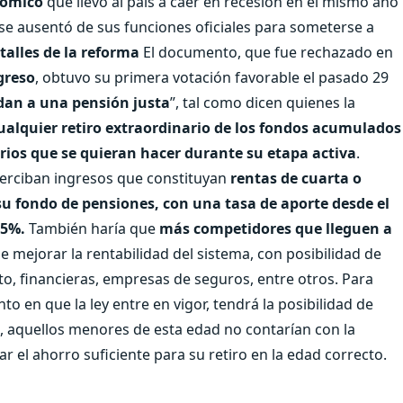
onómico
que llevó al país a caer en recesión en el mismo año
 ausentó de sus funciones oficiales para someterse a
talles de la reforma
El documento, que fue rechazado en
greso
, obtuvo su primera votación favorable el pasado 29
dan a una pensión justa
”, tal como dicen quienes la
ualquier retiro extraordinario de los fondos acumulados
orios que se quieran hacer durante su etapa activa
.
perciban ingresos que constituyan
rentas de cuarta o
u fondo de pensiones, con una tasa de aporte desde el
 5%.
También haría que
más competidores que lleguen a
de mejorar la rentabilidad del sistema, con posibilidad de
to, financieras, empresas de seguros, entre otros. Para
to en que la ley entre en vigor, tendrá la posibilidad de
, aquellos menores de esta edad no contarían con la
 el ahorro suficiente para su retiro en la edad correcto.