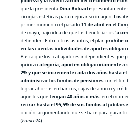
pobreza y la ralentización del crecimiento ec
que la presidenta
Dina Boluarte
presuntamente se
cirugías estéticas para mejorar su imagen.
Los de
primer momento el pasado
11 de abril en el Con
de mayo, bajo idea de que los beneficiarios “
acce
defienden. Entre otros asuntos, el plan
prohíbe c
en las cuentas individuales de aportes obligat
Busca que los trabajadores independientes que 
quinta categoría, aporten obligatoriamente a s
2% y que se incremente cada dos años hasta el
administrar los fondos de pensiones
con el fin 
lograr ahorros en bancos, cajas de ahorro y crédi
aquellos que
tengan 40 años o más
, en el momen
retirar hasta el 95,5% de sus fondos al jubilarse
opción, argumentando que se hace para garantizar
(
France24
)