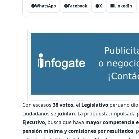
🟢
WhatsApp
🔵
Facebook
⚫
X
🟦
LinkedIn
Con escasos
38 votos,
el
Legislativo
peruano dio 
ciudadanos se
jubilan
. La propuesta, impulsada 
Ejecutivo
, busca que haya
mayor competencia en 
pensión mínima y comisiones por resultados
, 