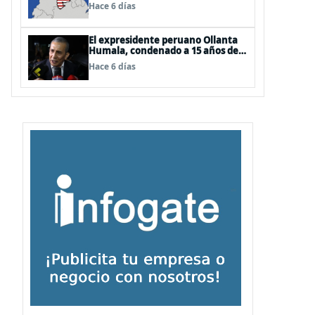
EEUU
Hace 6 días
El expresidente peruano Ollanta
Humala, condenado a 15 años de
cárcel, sale libre al anularse su
Hace 6 días
caso