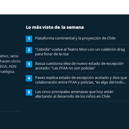
Lo más visto de la semana
Plataforma continental y la proyección de Chile
1
“Cebolla” vuelve al Teatro Mori con un culebrón drag
2
para llorar de la risa
tivo, serio
e hacen otros
Bassa cuestiona idea de nuevo estado de excepción
3
MEGA, ADN
acotado: “Las FFAA no son policías”
ratégica.
Pavez explica estado de excepción acotado y dice que
4
colaboración entre FFAA y policías, “es algo del todo
pertinente analizar”
Las cinco principales amenazas que hoy están
5
afectando al desarrollo de los niños en Chile