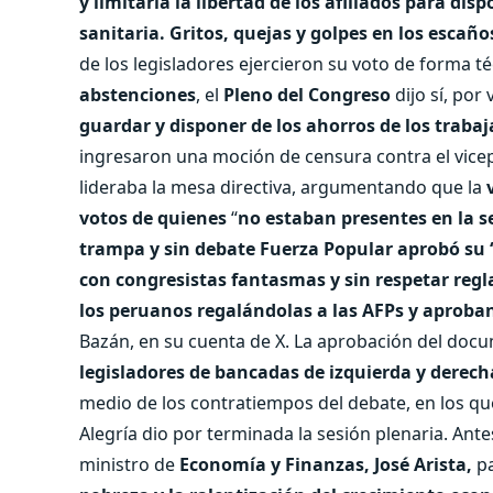
y limitaría la libertad de los afiliados para di
sanitaria.
Gritos, quejas y golpes en los escaño
de los legisladores ejercieron su voto de forma t
abstenciones
, el
Pleno del Congreso
dijo sí, po
guardar y disponer de los ahorros de los traba
ingresaron una moción de censura contra el vice
lideraba la mesa directiva, argumentando que la
votos de quienes
“
no estaban presentes en la se
trampa y sin debate Fuerza Popular aprobó su ‘
con congresistas fantasmas y sin respetar reg
los peruanos regalándolas a las AFPs y aproba
Bazán, en su cuenta de X. La aprobación del doc
legisladores de bancadas de izquierda y derech
medio de los contratiempos del debate, en los que
Alegría dio por terminada la sesión plenaria. Ante
ministro de
Economía y Finanzas, José Arista,
pa