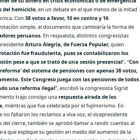
sponer de su dinero en crisis económicas o de emergencia
s del hemiciclo
, en un debate en el que menos de la mitad
écnica. Con
38 votos a favor, 10 en contra y 16
r votación simple, al documento que cambiaría la forma de
jadores peruanos
. En respuesta, distintos congresistas
presidente
Arturo Alegría, de Fuerza Popular,
quien
votación fue fraudulenta, pues se contabilizaron los
sión pese a que se trató de una sesión presencial
”
.
“
Con
reforma’ del sistema de pensiones con apenas 38 votos,
lamento. Este Congreso juega con las pensiones de todos
ndo una reforma ilegal
”, escribió la congresista Sigrid
umento trajo consigo una
respuesta airada de los
a
, mientras que fue celebrada por el fujimorismo. En
 no faltaron los reclamos a viva voz, el vicepresidente
s del cierre, también se aprobó llamar a rendir cuentas al
ra que explique su gestión en medio del aumento de la