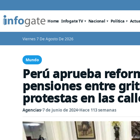
Home
Infogate TV
Nacional
Política
Actu
Viernes 7 De Agosto De 2026
Mundo
Perú aprueba reform
pensiones entre grit
protestas en las call
Agencias
•
7 de junio de 2024
•
Hace 113 semanas