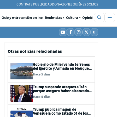
CONTRATE PUBLICIDAD
DONACIONES
QUIÉNES SOMOS
Ocio y entretención online
Tendencias
Cultura
Opinión
Videos
De
B
YouTube
Facebook
Instagram
X
Bluesky
Otras noticias relacionadas
Gobierno de Milei vende terrenos
del Ejército y Armada en Neuquén
y Ushuaia
Hace 5 días
Trump suspende ataques a Irán
porque asegura haber alcanzado
«las bases de un acuerdo»
Hace 5 días
Trump publica imagen de
Venezuela como Estado 51 de los