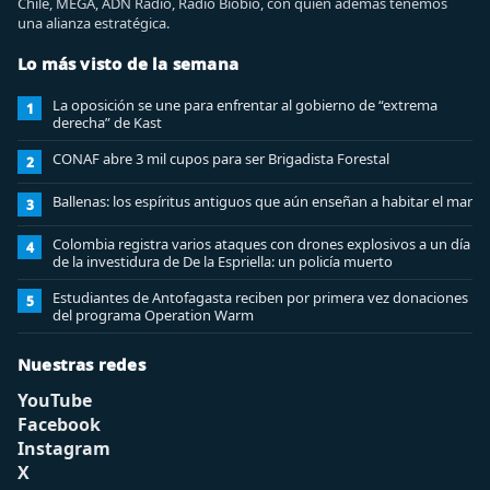
Chile, MEGA, ADN Radio, Radio Biobio, con quien además tenemos
una alianza estratégica.
Lo más visto de la semana
La oposición se une para enfrentar al gobierno de “extrema
1
derecha” de Kast
CONAF abre 3 mil cupos para ser Brigadista Forestal
2
Ballenas: los espíritus antiguos que aún enseñan a habitar el mar
3
Colombia registra varios ataques con drones explosivos a un día
4
de la investidura de De la Espriella: un policía muerto
Estudiantes de Antofagasta reciben por primera vez donaciones
5
del programa Operation Warm
Nuestras redes
YouTube
Facebook
Instagram
X