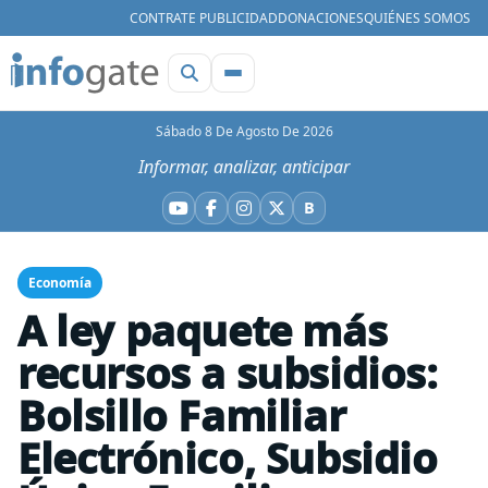
CONTRATE PUBLICIDAD
DONACIONES
QUIÉNES SOMOS
Sábado 8 De Agosto De 2026
Informar, analizar, anticipar
B
YouTube
Facebook
Instagram
X
Bluesky
Economía
A ley paquete más
recursos a subsidios:
Bolsillo Familiar
Electrónico, Subsidio