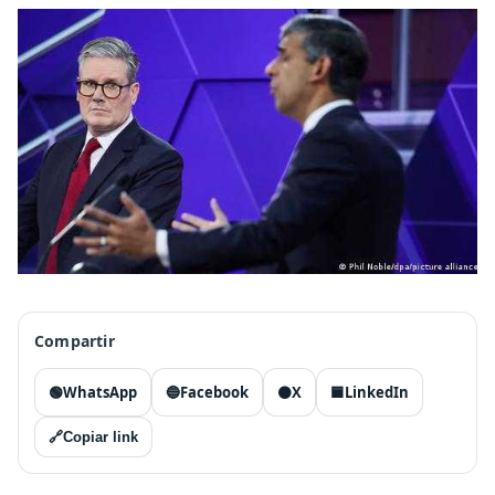
Compartir
🟢
WhatsApp
🔵
Facebook
⚫
X
🟦
LinkedIn
🔗
Copiar link