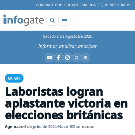
CONTRATE PUBLICIDAD
DONACIONES
QUIÉNES SOMOS
Sábado 8 De Agosto De 2026
Informar, analizar, anticipar
B
YouTube
Facebook
Instagram
X
Bluesky
Mundo
Laboristas logran
aplastante victoria en
elecciones británicas
Agencias
•
4 de julio de 2024
•
Hace 109 semanas