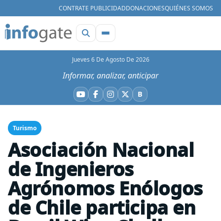
CONTRATE PUBLICIDAD
DONACIONES
QUIÉNES SOMOS
Jueves 6 De Agosto De 2026
Informar, analizar, anticipar
B
YouTube
Facebook
Instagram
X
Bluesky
Turismo
Asociación Nacional
de Ingenieros
Agrónomos Enólogos
de Chile participa en