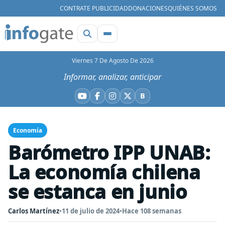
CONTRATE PUBLICIDAD
DONACIONES
QUIÉNES SOMOS
Viernes 7 De Agosto De 2026
Informar, analizar, anticipar
B
YouTube
Facebook
Instagram
X
Bluesky
Economía
Barómetro IPP UNAB:
La economía chilena
se estanca en junio
Carlos Martínez
•
11 de julio de 2024
•
Hace 108 semanas