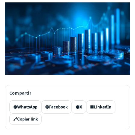
Compartir
🟢
WhatsApp
🔵
Facebook
⚫
X
🟦
LinkedIn
🔗
Copiar link