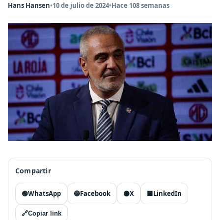
Hans Hansen
•
10 de julio de 2024
•
Hace 108 semanas
Compartir
🟢
WhatsApp
🔵
Facebook
⚫
X
🟦
LinkedIn
🔗
Copiar link