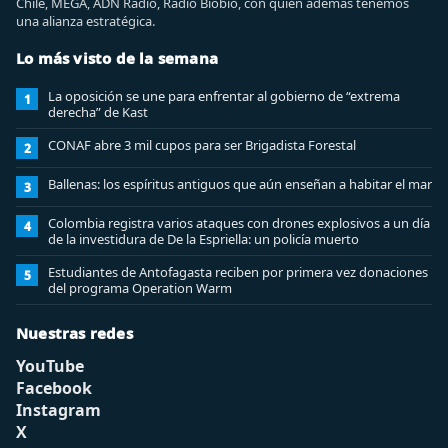
Chile, MEGA, ADN Radio, Radio Biobio, con quien además tenemos
una alianza estratégica.
Lo más visto de la semana
La oposición se une para enfrentar al gobierno de “extrema
1
derecha” de Kast
CONAF abre 3 mil cupos para ser Brigadista Forestal
2
Ballenas: los espíritus antiguos que aún enseñan a habitar el mar
3
Colombia registra varios ataques con drones explosivos a un día
4
de la investidura de De la Espriella: un policía muerto
Estudiantes de Antofagasta reciben por primera vez donaciones
5
del programa Operation Warm
Nuestras redes
YouTube
Facebook
Instagram
X