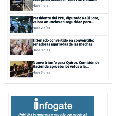
policías”
Hace 1 día
Presidente del PPD, diputado Raúl Soto,
valora anuncios en seguridad pero
advierte ausencia clave: alzamiento del
Hace 2 días
secreto bancario
El Senado convertido en conventillo:
senadoras agarradas de las mechas
Hace 3 días
Nuevo triunfo para Quiroz: Comisión de
Hacienda aprueba los vetos a la
Megarreforma
Hace 3 días