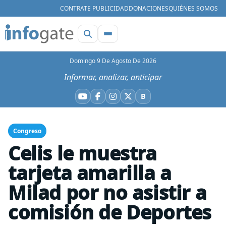
CONTRATE PUBLICIDAD
DONACIONES
QUIÉNES SOMOS
Domingo 9 De Agosto De 2026
Informar, analizar, anticipar
B
YouTube
Facebook
Instagram
X
Bluesky
Congreso
Celis le muestra
tarjeta amarilla a
Milad por no asistir a
comisión de Deportes