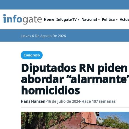
Home
Infogate TV
Nacional
Política
Actu
Jueves 6 De Agosto De 2026
Congreso
Diputados RN piden 
abordar “alarmante
homicidios
Hans Hansen
•
16 de julio de 2024
•
Hace 107 semanas