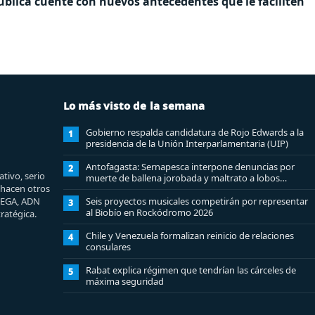
pública cuente con nuevos antecedentes que le faciliten
Lo más visto de la semana
Gobierno respalda candidatura de Rojo Edwards a la
1
presidencia de la Unión Interparlamentaria (UIP)
Antofagasta: Sernapesca interpone denuncias por
2
tivo, serio
muerte de ballena jorobada y maltrato a lobos
e hacen otros
marinos
MEGA, ADN
Seis proyectos musicales competirán por representar
3
al Biobío en Rockódromo 2026
ratégica.
Chile y Venezuela formalizan reinicio de relaciones
4
consulares
Rabat explica régimen que tendrían las cárceles de
5
máxima seguridad