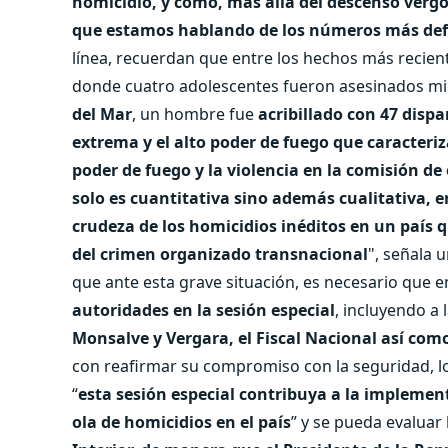
homicidio, y cómo, más allá del descenso vergo
que estamos hablando de los números más defici
línea, recuerdan que entre los hechos más recien
donde cuatro adolescentes fueron asesinados mi
del Mar
, un hombre fue
acribillado con 47 dispa
extrema y el alto poder de fuego que caracteriz
poder de fuego y la violencia en la comisión de 
solo es cuantitativa sino además cualitativa, e
crudeza de los homicidios inéditos en un país 
del crimen organizado transnacional
", señala 
que ante esta grave situación, es necesario que 
autoridades en la sesión especial
, incluyendo a 
Monsalve y Vergara, el Fiscal Nacional así como
con reafirmar su compromiso con la seguridad, l
“
esta sesión especial contribuya a la implemen
ola de homicidios en el país
” y se pueda evaluar