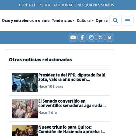
CONTRATE PUBLICIDAD
DONACIONES
QUIÉNES SOMOS
Ocio y entretención online
Tendencias
Cultura
Opinión
Videos
De
B
YouTube
Facebook
Instagram
X
Bluesky
Otras noticias relacionadas
Presidente del PPD, diputado Raúl
Soto, valora anuncios en
seguridad pero advierte ausencia
Hace 10 horas
clave: alzamiento del secreto
bancario
El Senado convertido en
conventillo: senadoras agarradas
de las mechas
Hace 1 día
Nuevo triunfo para Quiroz:
Comisión de Hacienda aprueba los