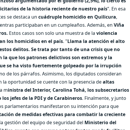
nzoso argumentado por el gobierno (2,5%), lo cierto es
tarios de la historia reciente de nuestro país
”. En esa
tes se destaca un
cuádruple homicidio en Quilicura
,
entras participaban en un cumpleaños. Además, en
Viña
ros.
Estos casos son solo una muestra de la
violencia
an los homicidios en el país
. "
Llama la atención el alto
estos delitos. Se trata por tanto de una crisis que no
n la que los patrones delictivos son extremos y la
que se ha visto fuertemente golpeado por la irrupción
uno de los párrafos. Asimismo, los diputados consideran
en la oportunidad se cuente con la presencia de
altas
la m
inistra del Interior, Carolina Tohá, los subsecretarios
 los jefes de la PDI y de Carabineros
. Finalmente, y junto
os parlamentarios manifestaron su intención para que
tación de medidas efectivas para combatir la creciente
 la gestión del equipo de seguridad del
Ministerio del