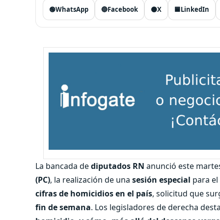
🟢
WhatsApp
🔵
Facebook
⚫
X
🟦
LinkedIn
La bancada de
diputados RN
anunció este martes 
(PC)
, la realización de una
sesión especial
para el
cifras de homicidios en el país
, solicitud que su
fin de semana
. Los legisladores de derecha desta