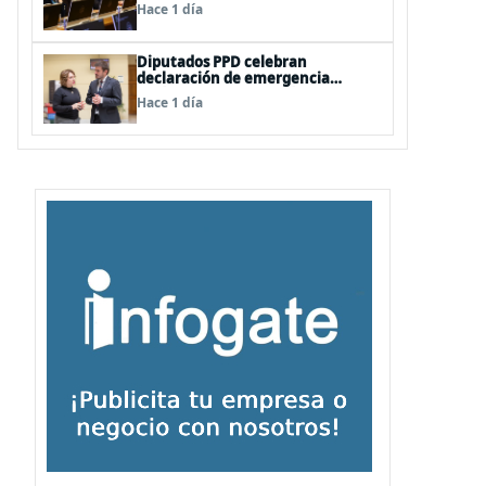
vetos a la Megarreforma
Hace 1 día
Diputados PPD celebran
declaración de emergencia
agrícola a La Araucanía y piden
Hace 1 día
agilizar ayudas económicas a
familias