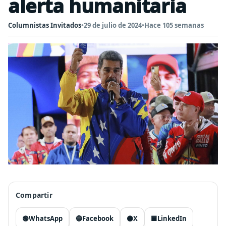
alerta humanitaria
Columnistas Invitados
•
29 de julio de 2024
•
Hace 105 semanas
Compartir
🟢
WhatsApp
🔵
Facebook
⚫
X
🟦
LinkedIn