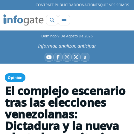
CONTRATE PUBLICIDAD
DONACIONES
QUIÉNES SOMOS
Domingo 9 De Agosto De 2026
Informar, analizar, anticipar
B
YouTube
Facebook
Instagram
X
Bluesky
Opinión
El complejo escenario
tras las elecciones
venezolanas:
Dictadura y la nueva