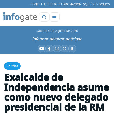
CONTRATE PUBLICIDAD
DONACIONES
QUIÉNES SOMOS
Sábado 8 De Agosto De 2026
Informar, analizar, anticipar
B
YouTube
Facebook
Instagram
X
Bluesky
Política
Exalcalde de
Independencia asume
como nuevo delegado
presidencial de la RM