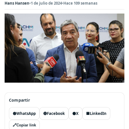
Hans Hansen
•
1 de julio de 2024
•
Hace 109 semanas
Compartir
🟢
WhatsApp
🔵
Facebook
⚫
X
🟦
LinkedIn
🔗
Copiar link