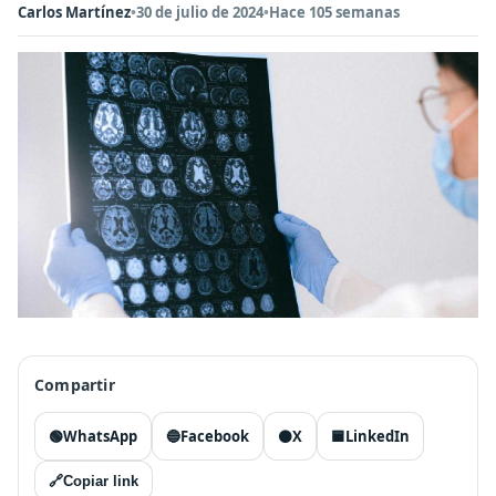
Carlos Martínez
•
30 de julio de 2024
•
Hace 105 semanas
Compartir
🟢
WhatsApp
🔵
Facebook
⚫
X
🟦
LinkedIn
🔗
Copiar link