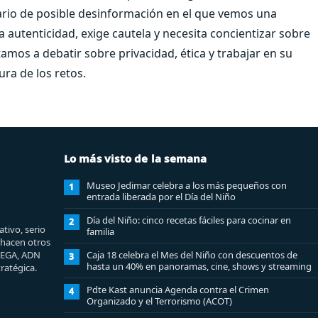
ario de posible desinformación en el que vemos una
autenticidad, exige cautela y necesita concientizar sobre
os a debatir sobre privacidad, ética y trabajar en su
ura de los retos.
Lo más visto de la semana
Museo Jedimar celebra a los más pequeños con
1
entrada liberada por el Día del Niño
Día del Niño: cinco recetas fáciles para cocinar en
2
tivo, serio
familia
e hacen otros
MEGA, ADN
Caja 18 celebra el Mes del Niño con descuentos de
3
hasta un 40% en panoramas, cine, shows y streaming
ratégica.
Pdte Kast anuncia Agenda contra el Crimen
4
Organizado y el Terrorismo (ACOT)