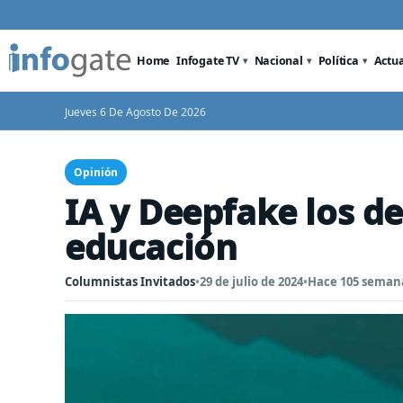
Home
Infogate TV
Nacional
Política
Actu
Jueves 6 De Agosto De 2026
Opinión
IA y Deepfake los de
educación
Columnistas Invitados
•
29 de julio de 2024
•
Hace 105 seman