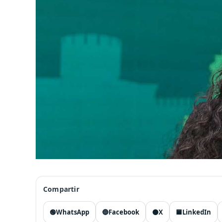
Compartir
🟢
WhatsApp
🔵
Facebook
⚫
X
🟦
LinkedIn