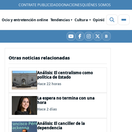
CONTRATE PUBLICIDAD
DONACIONES
QUIÉNES SOMOS
Ocio y entretención online
Tendencias
Cultura
Opinión
Videos
De
B
YouTube
Facebook
Instagram
X
Bluesky
Otras noticias relacionadas
Análisis: El centralismo como
política de Estado
Hace 22 horas
La espera no termina con una
hora
Hace 2 días
Análisis: El canciller de la
dependencia