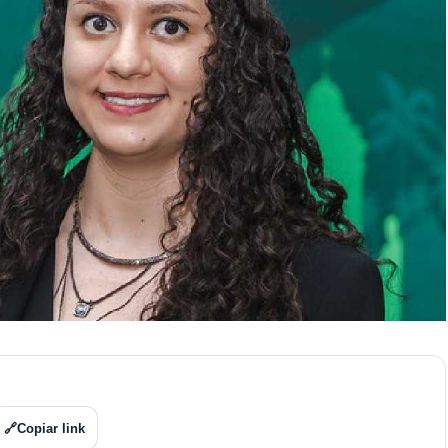
🔗
Copiar link