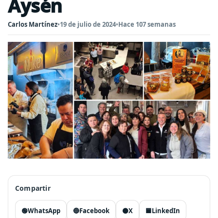
Aysén
Carlos Martínez
•
19 de julio de 2024
•
Hace 107 semanas
Compartir
🟢
WhatsApp
🔵
Facebook
⚫
X
🟦
LinkedIn