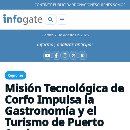
CONTRATE PUBLICIDAD
DONACIONES
QUIÉNES SOMOS
Viernes 7 De Agosto De 2026
Informar, analizar, anticipar
B
YouTube
Facebook
Instagram
X
Bluesky
Regiones
Misión Tecnológica de
Corfo Impulsa la
Gastronomía y el
Turismo de Puerto