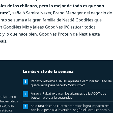
es de los chilenos, pero lo mejor de todo es que son
rute”,
señaló Samira Nazer, Brand Manager del negocio de
ento se suma a la gran familia de Nestlé GoodNes que
t GoodNes Mix y Jaleas GoodNes 0% azúcar, todos
o y lo que hace bien. GoodNes Protein de Nestlé está
aís.
Lo más visto de la semana
Rabat y reforma al INDH apunta a eliminar facultad de
1
querellarse para hacerlo “consultivo”
Arrau y Rabat explican los alcances de la ACOT que
2
tivo, serio
buscar reforzar la seguridad
e hacen otros
MEGA, ADN
Solo una de cada cuatro empresas logra impacto real
3
con la IA pese a la inversión, según el Foro Económico
ratégica.