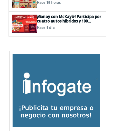
sorpresas en el Mall Plaza Vespucio
Hace 19 horas
¡Ganay con McKay®! Participa por
cuatro autos híbridos y 100
premios de $500.000
Hace 1 día