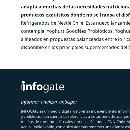
adapta a muchas de las necesidades nutricional
productos exquisitos donde no se transa el disf
Refrigerados de Nestlé Chile. Este nuevo lanzami
contempla: Yoghurt GoodNes Probióticos, Yoghur
alineados en propuestas balanceadas entre lo ric
disponible en los principales supermercados del p
Informar, analizar, anticipar
INFOGATE es un medio digital de prensa independiente, informa
y creíble, así dan cuenta las referencias a notas periodística qu
medios de comunicación tales como: La Segunda, CNN Chile, 
Radio, Radio Biobio, con quien además tenemos una alianza est