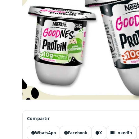
Compartir
🟢
WhatsApp
🔵
Facebook
⚫
X
🟦
LinkedIn