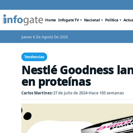
Home
Infogate TV
Nacional
Política
Actu
Jueves 6 De Agosto De 2026
Tendencias
Nestlé Goodness lan
en proteínas
Carlos Martínez
•
27 de julio de 2024
•
Hace 105 semanas