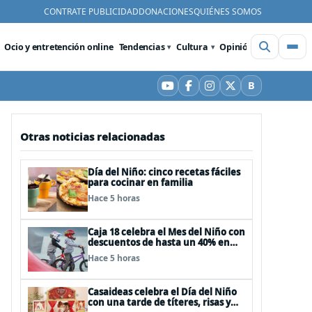
CONTRATE PUBLICIDAD
DONACIONES
QUIÉNES SOMOS
Ocio y entretención online
Tendencias
Cultura
Opinión
Videos
De
B
YouTube
Facebook
Instagram
X
Bluesky
Otras noticias relacionadas
Día del Niño: cinco recetas fáciles
para cocinar en familia
Hace 5 horas
Caja 18 celebra el Mes del Niño con
descuentos de hasta un 40% en
panoramas, cine, shows y
Hace 5 horas
streaming
Casaideas celebra el Día del Niño
con una tarde de títeres, risas y