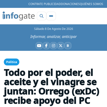
CONTRATE PUBLICIDAD
DONACIONES
QUIÉNES SOMOS
Sábado 8 De Agosto De 2026
Informar, analizar, anticipar
B
YouTube
Facebook
Instagram
X
Bluesky
Política
Todo por el poder, el
aceite y el vinagre se
juntan: Orrego (exDc)
recibe apoyo del PC