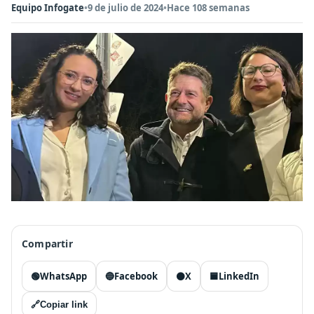
Equipo Infogate
•
9 de julio de 2024
•
Hace 108 semanas
Compartir
🟢
WhatsApp
🔵
Facebook
⚫
X
🟦
LinkedIn
🔗
Copiar link