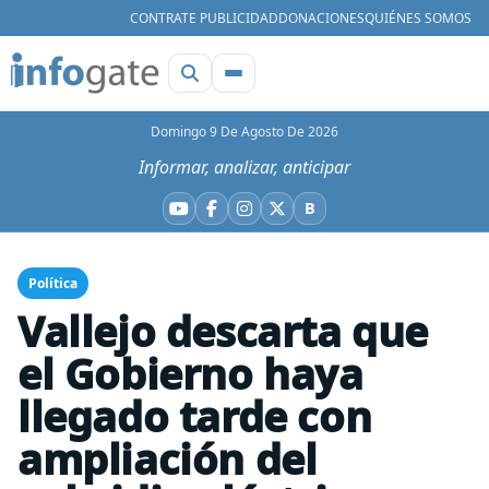
CONTRATE PUBLICIDAD
DONACIONES
QUIÉNES SOMOS
Domingo 9 De Agosto De 2026
Informar, analizar, anticipar
B
YouTube
Facebook
Instagram
X
Bluesky
Política
Vallejo descarta que
el Gobierno haya
llegado tarde con
ampliación del