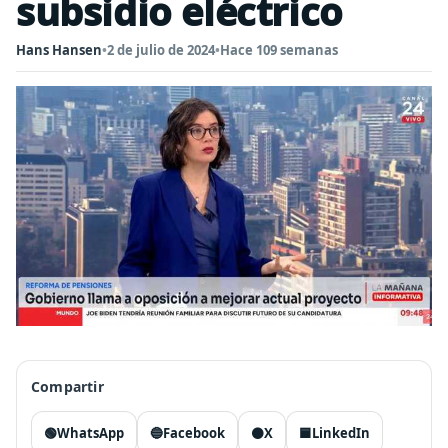
subsidio eléctrico
Hans Hansen
•
2 de julio de 2024
•
Hace 109 semanas
Compartir
🟢
WhatsApp
🔵
Facebook
⚫
X
🟦
LinkedIn