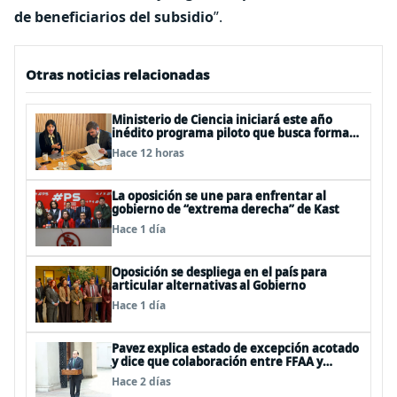
de beneficiarios del subsidio
”.
Otras noticias relacionadas
Ministerio de Ciencia iniciará este año
inédito programa piloto que busca formar
estudiantes de enseñanza media en
Hace 12 horas
ciberseguridad
La oposición se une para enfrentar al
gobierno de “extrema derecha” de Kast
Hace 1 día
Oposición se despliega en el país para
articular alternativas al Gobierno
Hace 1 día
Pavez explica estado de excepción acotado
y dice que colaboración entre FFAA y
policías, “es algo del todo pertinente
Hace 2 días
analizar”